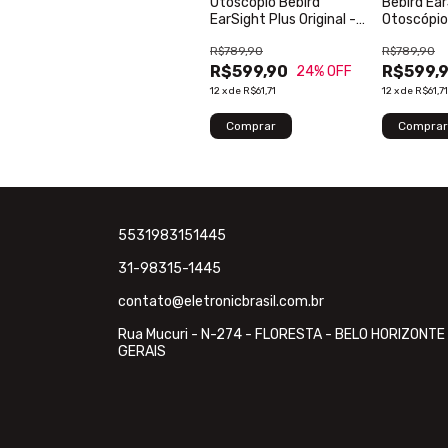
Otoscópio Bebird
Bebird Ear
EarSight Plus Original -
Otoscópio
Saúde Auditiva HD
Câmera de
R$789,90
R$789,90
R$599,90
R$599,
24
% OFF
12
x
de
R$61,71
12
x
de
R$61,71
5531983151445
31-98315-1445
contato@eletronicbrasil.com.br
Rua Mucuri - N-274 - FLORESTA - BELO HORIZONTE
GERAIS