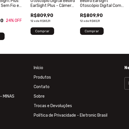
Sight Plus:
Otoscópio Digital Bebird
Bebird Earsight
 Sem Fio e
EarSight Plus - Câmera
Otoscópio Digital Com
 Inspeção
HD Wi-Fi - Original - Azul
Pinça - Profissional
R$809,90
R$809,90
Original - Azul
90
24
% OFF
12
x
de
R$83,31
12
x
de
R$83,31
Início
N
Produtos
Contato
 - MINAS
Sobre
Trocas e Devoluções
Política de Privacidade - Eletronic Brasil