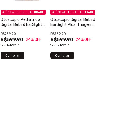
ATÉ 30% OFF
EM QUANTIDADE
ATÉ 30% OFF
EM QUANTIDADE
Otoscópio Pediátrico
Otoscópio Digital Bebird
Digital Bebird EarSight
EarSight Plus: Triagem
Plus: Exame Lúdico e
Clínica e Telemedicina
R$789,90
R$789,90
Seguro
HD
R$599,90
R$599,90
24
% OFF
24
% OFF
12
x
de
R$61,71
12
x
de
R$61,71