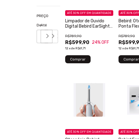
ATÉ 30% OFF
EM QUANTIDADE
ATÉ 30% OF
PREÇO
Limpador de Ouvido
Bebird: O
De
Até
Digital Bebird EarSight
Ponta Flex
Plus com Wi-Fi
Macio
R$789,90
R$789,90
R$599,90
R$599,
24
% OFF
12
x
de
R$61,71
12
x
de
R$61,71
ATÉ 30% OFF
EM QUANTIDADE
ATÉ 30% OF