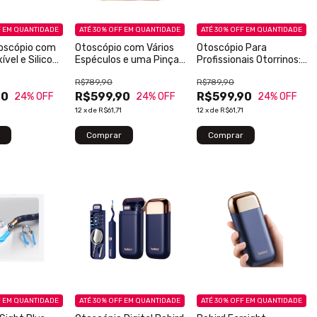
F
EM QUANTIDADE
ATÉ 30% OFF
EM QUANTIDADE
ATÉ 30% OFF
EM QUANTIDADE
toscópio com
Otoscópio com Vários
Otoscópio Para
ível e Silicone
Espéculos e uma Pinça
Profissionais Otorrinos:
Mecânica
Inspeção Auricular HD
R$789,90
R$789,90
1080p
90
R$599,90
R$599,90
24
% OFF
24
% OFF
24
% OFF
12
x
de
R$61,71
12
x
de
R$61,71
F
EM QUANTIDADE
ATÉ 30% OFF
EM QUANTIDADE
ATÉ 30% OFF
EM QUANTIDADE