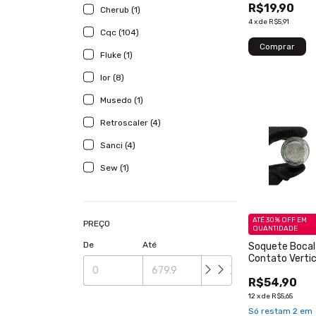
R$19,90
Novo - 1 Peça
Cherub (1)
4
x
de
R$5,91
Cqc (104)
Fluke (1)
Ior (8)
Musedo (1)
Retroscaler (4)
Sanci (4)
Sew (1)
ATÉ 30% OFF
EM
PREÇO
QUANTIDADE
De
Até
Soquete Bocal
Contato Vertic
Para Lâmpada
R$54,90
Forno E Fogão 
Sem Número
12
x
de
R$5,65
Só restam
2
em