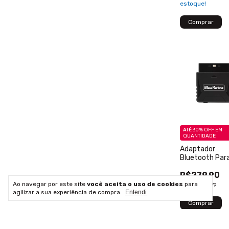
estoque!
ATÉ 30% OFF
EM
QUANTIDADE
Adaptador
Bluetooth Par
Ps1/ps2 Bluere
R$279,90
Preto
Ao navegar por este site
você aceita o uso de cookies
para
12
x
de
R$28,79
agilizar a sua experiência de compra.
Entendi