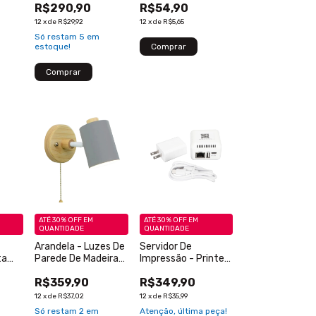
R$290,90
R$54,90
Bluetooth Console
Forno E Fogão -
ginal
DC Blueretro -
Sem Número
12
x
de
R$29,92
12
x
de
R$5,65
Original - Novo - 1
Só restam
5
em
Peça
estoque!
ATÉ 30% OFF
EM
ATÉ 30% OFF
EM
QUANTIDADE
QUANTIDADE
Arandela - Luzes De
Servidor De
ta
Parede De Madeira
Impressão - Printer
Com Interruptor De
Server - USB
R$359,90
R$349,90
gena
Zíper - Cor Cinza
Network - Branco
12
x
de
R$37,02
12
x
de
R$35,99
Só restam
2
em
Atenção, última peça!