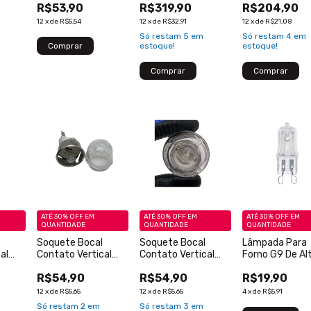
R$53,90
R$319,90
R$204,90
Peça
Para Console Saturn
Console N64
- Retroscaler
Bluetooth - Ori
12
x
de
R$5,54
12
x
de
R$32,91
12
x
de
R$21,08
Bluetooth - Original
- Novo - 1 Peça
Só restam
5
em
Só restam
4
em
- Novo - 1 Peça
estoque!
estoque!
ATÉ 30% OFF
EM
ATÉ 30% OFF
EM
ATÉ 30% OFF
EM
QUANTIDADE
QUANTIDADE
QUANTIDADE
Soquete Bocal
Soquete Bocal
Lâmpada Para
al
Contato Vertical
Contato Vertical
Forno G9 De Al
 E14
Para Lâmpada E14
Para Lâmpada E14
Temperatura -
R$54,90
R$54,90
R$19,90
-
Forno E Fogão - Oval
Forno E Fogão - Lisa
Lâmpada Haló
60w 120V
12
x
de
R$5,65
12
x
de
R$5,65
4
x
de
R$5,91
Só restam
2
em
Só restam
3
em