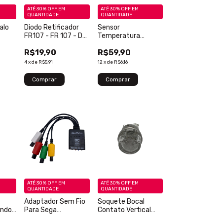
ATÉ 30% OFF
EM
ATÉ 30% OFF
EM
QUANTIDADE
QUANTIDADE
alo
Diodo Retificador
Sensor
FR107 - FR 107 - Do
Temperatura
0AT
41 - Original - Novo -
KTY81/110 - KTY81
R$19,90
R$59,90
1 Peça
- KTY 81 110-
Original - Novo - 1
4
x
de
R$5,91
12
x
de
R$6,16
Peça
ATÉ 30% OFF
EM
ATÉ 30% OFF
EM
QUANTIDADE
QUANTIDADE
Adaptador Sem Fio
Soquete Bocal
endo
Para Sega
Contato Vertical
to -
Dreamcast
Para Lâmpada E14