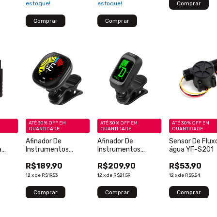
estoque!
estoque!
ATÉ 30% OFF
EM
ATÉ 30% OFF
EM
ATÉ 30% OFF
EM
QUANTIDADE
QUANTIDADE
QUANTIDADE
Afinador De
Afinador De
Sensor De Flux
a
Instrumentos
Instrumentos
água YF-S201
tro -
Digital WST-670
Musedo T2058B -
R$189,90
R$209,90
R$53,90
Tela Colorida -
Original - Novo - 1
Original - Novo - 1
Peça
12
x
de
R$19,53
12
x
de
R$21,59
12
x
de
R$5,54
Peça